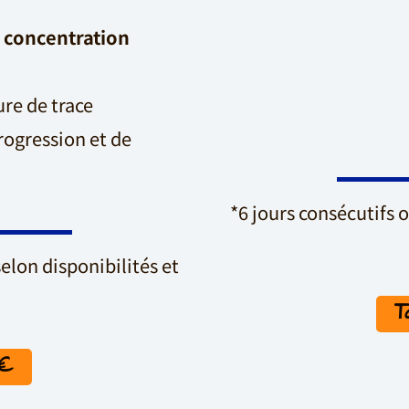
a
concentration
ure de trace
rogression et de
*6 jours consécutifs o
selon disponibilités et
T
0€