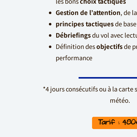
les bons
choix tactiques
Gestion de l’attention
, de l
principes tactiques
de base
Débriefings
du vol avec lect
Définition des
objectifs
de p
performance
*4 jours consécutifs ou à la carte 
météo.
Tarif : 48