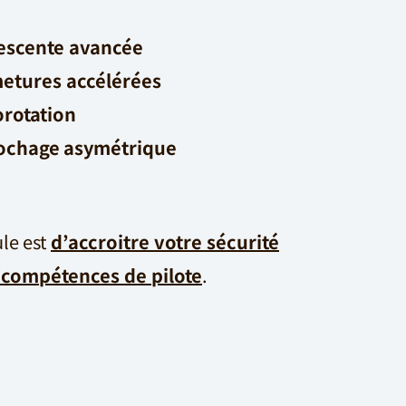
escente avancée
etures accélérées
orotation
ochage
asymétrique
ule est
d’accroitre votre sécurité
 compétences de pilote
.