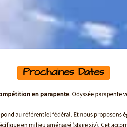
Prochaines Dates
 compétition en parapente
, Odyssée parapente 
 répond au référentiel fédéral. Et nous proposons
é
pécifique en milieu aménagé (stage siv). Cet acco