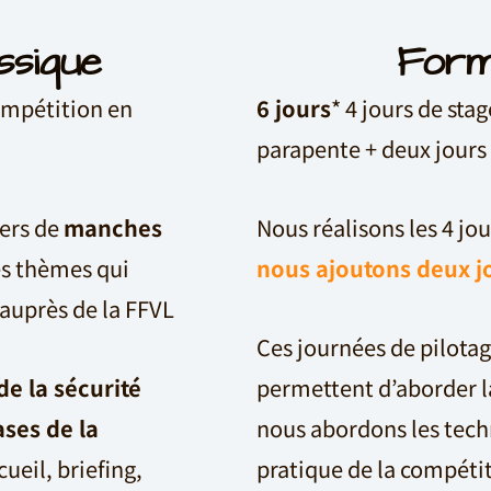
ssique
Form
compétition en
6 jours
* 4 jours de sta
parapente + deux jours 
vers de
manches
Nous réalisons les 4 jo
es thèmes qui
nous ajoutons deux jo
 auprès de la FFVL
Ces journées de pilota
de la sécurité
permettent d’aborder la
ases de la
nous abordons les techn
cueil, briefing,
pratique de la compéti