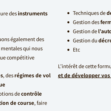
Techniques de
d
ture des
instruments
Gestion des
ferm
)
Gestion de
l’aut
luons également des
Gestion du
décr
t mentales qui nous
Etc
que compétitive
L’intérêt de cette form
es
, des
régimes de vol
et de développer vos
ue
otions de
contrôle
tion de course
, faire