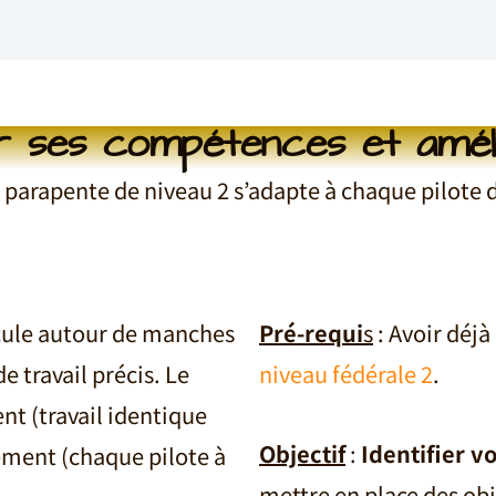
er ses compétences et amél
 parapente de niveau 2 s’adapte à chaque pilote 
cule autour de manches
Pré-requi
s
: Avoir déjà
 travail précis. Le
niveau fédérale 2
.
nt (travail identique
Objectif
:
Identifier v
ement (chaque pilote à
mettre en place des obj