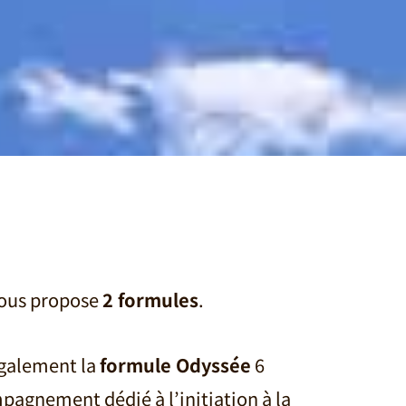
vous propose
2 formules
.
galement
la
formule Odyssée
6
mpagnement dédié à l’initiation à la